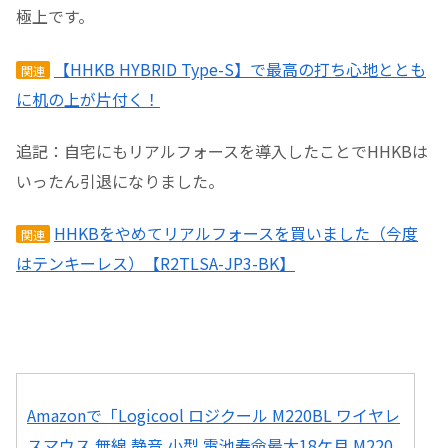
極上です。
【HHKB HYBRID Type-S】で最高の打ち心地ととも
関連
に机の上が片付く！
追記：自宅にもリアルフォースを導入したことでHHKBは
いったん引退になりました。
HHKBをやめてリアルフォースを買いました（今度
関連
はテンキーレス）【R2TLSA-JP3-BK】
Amazonで「Logicool ロジクール M220BL ワイヤレ
スマウス 無線 静音 小型 電池寿命最大18ケ月 M220