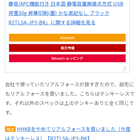
静音/APC機能付き 日本語 静電容量無接点方式 USB
荷重30g 昇華印刷(墨) かな表記なし ブラック
R2TLSA-JP3-BK」に関する詳細を見る
Amazon
楽天市場
Yahoo!ショッピング
会社で使っていたリアルフォースが良すぎたので、自宅に
もリアルフォースを買いました。こちらはテンキーレスで
す。それ以外のスペックは上のテンキーありと全く同じで
す。
HHKBをやめてリアルフォースを買いました（今度
関連
はテンキーレス）【R2TLSA-JP3-BK】