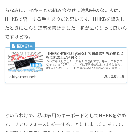
ちなみに、Fnキーとの組み合わせに違和感のない人は、
HHKBで統一する手もありだと思います。HHKBを購入し
たときにこんな記事を書きました。机が広くなって良いん
ですけどね。
【HHKB HYBRID Type-S】で最高の打ち心地とと
もに机の上が片付く！
ついに導入しました！ども！あき山です。先日、これまで
使っていたPC用キーボードに不具合が生じるようになり、
新しいPC用キーボードを買わないといかんなぁと考えてま
した。そこで、自分が求めるキーボード像を整理し直して
色々なキーボードを検討した結…
2020.09.19
akiyamas.net
というわけで、私は家用のキーボードとしてHHKBをやめ
て、リアルフォースに統一することにしました。そして、