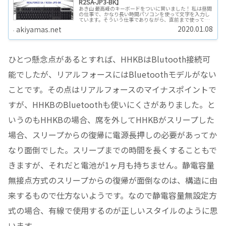
R2SA-JP3-BK】
あき山 最高峰のキーボードをついに買いました！ 私は昼間
の仕事で、かなり長い時間パソコンを使って文字を入力し
ています。そういう仕事でありながら、直前まで使ってい
たキーボードは、会社のPCに備え付けのDELLの普通のキ
2020.01.08
akiyamas.net
ーボードでした。このキー…
ひとつ懸念点があるとすれば、HHKBはBlutooth接続可
能でしたが、リアルフォースにはBluetoothモデルがない
ことです。その点はリアルフォースのマイナスポイントで
すが、HHKBのBluetoothも使いにくさがありました。と
いうのもHHKBの場合、席を外してHHKBがスリープした
場合、スリープからの復帰に電源長押しの必要があってか
なり面倒でした。スリープまでの時間を長くすることもで
きますが、それだと電池が1ヶ月も持ちません。静電容量
無接点方式のスリープからの復帰が面倒なのは、構造に由
来するもので仕方ないようです。なので静電容量無設定方
式の場合、有線で使用するのが正しいスタイルのように思
います。