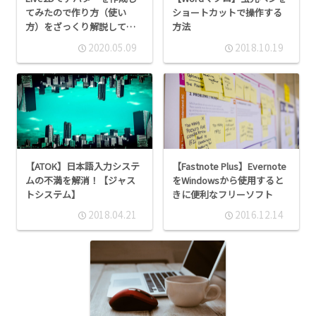
てみたので作り方（使い
ショートカットで操作する
方）をざっくり解説してみ
方法
る
2020.05.09
2018.10.19
【ATOK】日本語入力システ
【Fastnote Plus】Evernote
ムの不満を解消！【ジャス
をWindowsから使用すると
トシステム】
きに便利なフリーソフト
2018.04.21
2016.12.14