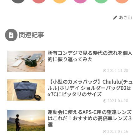
あき山
関連記事
所有コンデジで見る時代の流れを個人
的に振り返ってみた
2016.11.28
【小型のカメラバッグ】Chululu(チュ
ルル)ホリデイ ショルダーバッグ02は
α7Cにピッタリのサイズ
2021.04.18
運動会に使えるAPS-C用の望遠レンズ
はこれだ！おすすめの高倍率レンズ３
選
2018.07.16